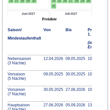
Preisliste
Saison/
Von
Bis
Preis
Prei
1. ÜN
ab
Mindestaufenthalt
der
(inkl.
2.
Endr.)
ÜN
Nebensaison
12.04.2026
09.05.2025
104 €
49 €
(3 Nächte)
Vorsaison
09.05.2025
30.05.2025
109 €
59 €
(5 Nächte)
Vorsaison
30.05.2025
27.06.2026
109 €
59 €
(7 Nächte)
Hauptsaison
27.06.2026
05.09.2026
134 €
79 €
(7 Nächte)